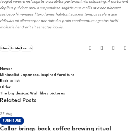
feugiat viverra nisl sagittis a curabitur parturient nisi adipiscing. A parturient
dapibus pulvinar arcu a suspendisse sagittis mus mollis at a nec placerat
sociosqu himenaeos litora fames habitant suscipit tempus scelerisque
ridiculus mi ullamcorper per ridiculus proin condimentum egestas taciti
molestie hendrerit sit senectus iaculis.
Chair
Table
Trends
Newer
Minimalist Japanese-inspired furniture
Back to list
Older
The big design: Wall likes pictures
Related Posts
27
Aug
FURNITURE
Collar brings back coffee brewing ritual