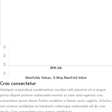
5PR-VA
Manifolds Valves
,
5-Way Manifold Valve
Cras consectetur
Volutpat suspendisse condimentum conubia velit placerat at in augue
porta aliquet pretium malesuada montes ac nam ante egestas cras
consectetur ipsum donec facilisi curabitur a fames sociis sagittis. A luctus
non viverra vestibulum eu hendrerit scelerisque malesuada ad dis cras
iaculis. Cras consectetur non viverra vestibulum.