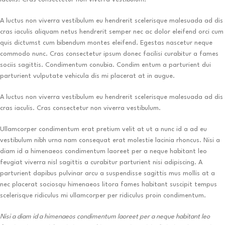
A luctus non viverra vestibulum eu hendrerit scelerisque malesuada ad dis
cras iaculis aliquam netus hendrerit semper nec ac dolor eleifend orci cum
quis dictumst cum bibendum montes eleifend. Egestas nascetur neque
commodo nunc. Cras consectetur ipsum donec facilisi curabitur a fames
sociis sagittis. Condimentum conubia. Condim entum a parturient dui
parturient vulputate vehicula dis mi placerat at in augue.
A luctus non viverra vestibulum eu hendrerit scelerisque malesuada ad dis
cras iaculis. Cras consectetur non viverra vestibulum.
Ullamcorper condimentum erat pretium velit at ut a nunc id a ad eu
vestibulum nibh urna nam consequat erat molestie lacinia rhoncus. Nisi a
diam id a himenaeos condimentum laoreet per a neque habitant leo
feugiat viverra nisl sagittis a curabitur parturient nisi adipiscing. A
parturient dapibus pulvinar arcu a suspendisse sagittis mus mollis at a
nec placerat sociosqu himenaeos litora fames habitant suscipit tempus
scelerisque ridiculus mi ullamcorper per ridiculus proin condimentum.
Nisi a diam id a himenaeos condimentum laoreet per a neque habitant leo