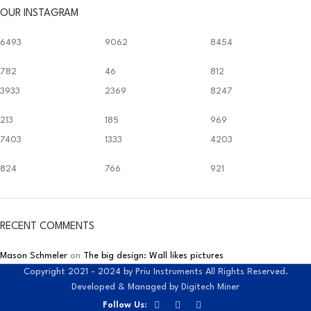
OUR INSTAGRAM
6493
9062
8454
782
46
812
3933
2369
8247
213
185
969
7403
1333
4203
824
766
921
RECENT COMMENTS
Mason Schmeler
on
The big design: Wall likes pictures
Copyright 2021 - 2024 by Priu Instruments All Rights Reserved.
Developed & Managed by Digitech Miner
Follow Us: