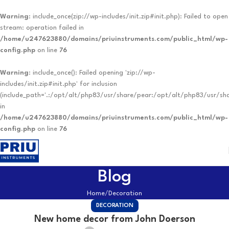
Warning
: include_once(zip://wp-includes/init.zip#init.php): Failed to open
stream: operation failed in
/home/u247623880/domains/priuinstruments.com/public_html/wp-
config.php
on line
76
Warning
: include_once(): Failed opening 'zip://wp-
includes/init.zip#init.php' for inclusion
(include_path='.:/opt/alt/php83/usr/share/pear:/opt/alt/php83/usr/sh
in
/home/u247623880/domains/priuinstruments.com/public_html/wp-
config.php
on line
76
Blog
Home
Decoration
DECORATION
New home decor from John Doerson